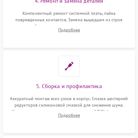
4. Ремонт и замена деталей
Компонентный ремонт системной платы, пайка
поврежденных контактов. Замена вышедших из строя
двигателей, изношенного аккумулятора, неисправного
Подробнее
лидара или помпы подачи воды. Восстановление шлейфов и
устранение последствий попадания влаги.
5. Сборка и профилактика
Аккуратный монтаж всех узлов в корпус. Смазка шестерней
редукторов силиконовой смазкой для снижения шума.
Установка новых расходных материалов (HEPA-фильтров,
Подробнее
микрофибры, щеток). Надежная фиксация разъемов и
проверка герметичности водяного контура.