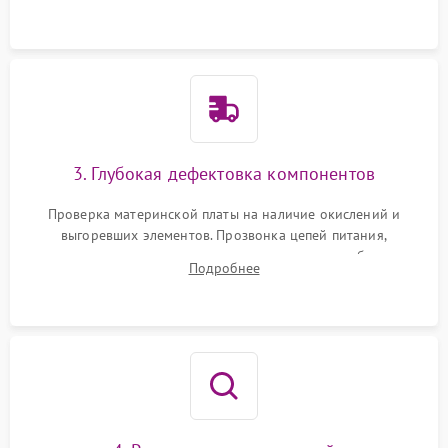
использованием сжатого воздуха и щеток.
3. Глубокая дефектовка компонентов
Проверка материнской платы на наличие окислений и
выгоревших элементов. Прозвонка цепей питания,
тестирование приводных моторов колес и турбины
Подробнее
всасывания. Оценка состояния оптических и инфракрасных
датчиков, а также механизма лазерного дальномера.