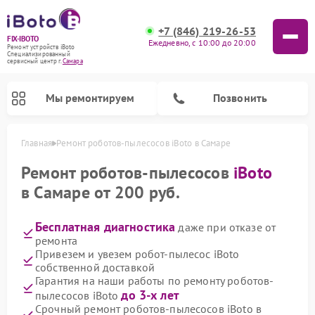
+7 (846) 219-26-53
FIX-IBOTO
Ежедневно, с 10:00 до 20:00
Ремонт устройств iBoto
Специализированный
cервисный центр г.
Самара
Мы ремонтируем
Позвонить
Главная
Ремонт роботов-пылесосов iBoto в Самаре
Ремонт роботов-пылесосов iBoto
Ремонт роботов-пылесосов
iBoto
в Самаре от 200 руб.
Бесплатная диагностика
даже при отказе от
ремонта
Привезем и увезем робот-пылесос iBoto
собственной доставкой
Гарантия на наши работы по ремонту роботов-
до 3-х лет
пылесосов iBoto
Срочный ремонт роботов-пылесосов iBoto в