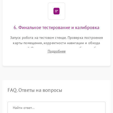
6. Финальное тестирование и калибровка
Запуск робота на тестовом стенде. Проверка построения
карты помещения, корректности навигации и обхода
препятствий. Оценка силы всасывания и работы турбины.
Подробнее
Тестирование автоматического возврата на док-станцию и
процесса зарядки.
FAQ. Ответы на вопросы