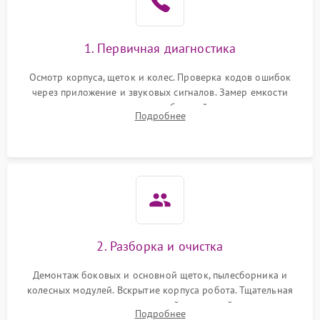
1. Первичная диагностика
Осмотр корпуса, щеток и колес. Проверка кодов ошибок
через приложение и звуковых сигналов. Замер емкости
аккумулятора и тестирование базовой станции зарядки.
Подробнее
Оценка работы лидара, бампера и датчиков падения для
локализации неисправности.
2. Разборка и очистка
Демонтаж боковых и основной щеток, пылесборника и
колесных модулей. Вскрытие корпуса робота. Тщательная
очистка внутренних полостей, шестерней и плат от
Подробнее
скопившейся пыли, волос и шерсти животных с