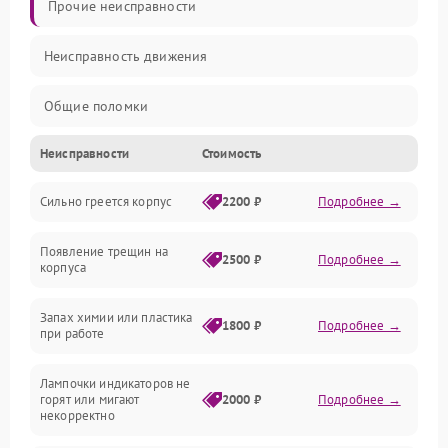
Прочие неисправности
Неисправность движения
Общие поломки
Неисправности
Стоимость
Неисправность датчиков
Сильно греется корпус
2200 ₽
Подробнее →
Неисправность программного обеспечения
Появление трещин на
Проблемы с сигналом
2500 ₽
Подробнее →
корпуса
Неисправность резервуаров и систем подачи воды
Запах химии или пластика
1800 ₽
Подробнее →
при работе
Проблемы с механикой
Лампочки индикаторов не
горят или мигают
2000 ₽
Подробнее →
Батарея
некорректно