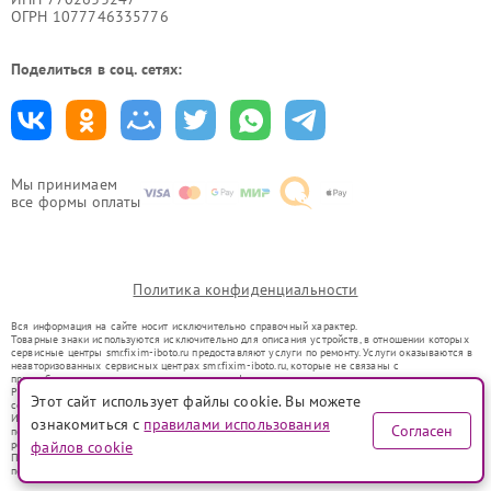
ОГРН 1077746335776
Поделиться в соц. сетях:
Мы принимаем
все формы оплаты
Политика конфиденциальности
Вся информация на сайте носит исключительно справочный характер.
Товарные знаки используются исключительно для описания устройств, в отношении которых
сервисные центры smr.fixim-iboto.ru предоставляют услуги по ремонту. Услуги оказываются в
неавторизованных сервисных центрах smr.fixim-iboto.ru, которые не связаны с
правообладателями товарных знаков или их официальными представителями.
Ремонт осуществляется для устройств, уже введенных в гражданский оборот в соответствии
Этот сайт использует файлы cookie. Вы можете
со статьей 1487 ГК РФ.
Использование товарных знаков не преследует цели индивидуализации услуг или введения
ознакомиться с
правилами использования
Согласен
потребителей в заблуждение, а служит для информирования о предоставляемых услугах по
ремонту техники указанных брендов.
файлов cookie
Представленная на сайте информация не является публичной офертой, определяемой
положениями Статьи 437(2) Гражданского кодекса РФ