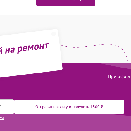
й на ремонт
При оформл
Отправить заявку и получить 1500 ₽
сти