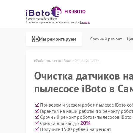
FIX-IBOTO
Ремонт устройств iBoto
Специализированный cервисный центр г.
Самара
Мы ремонтируем
Срочный ремонт
Це
Ремонт роботов-пылесосов iBoto
осов iBoto в Самаре
Робот-пылесос iBoto очистка датчиков
Очистка датчиков на
пылесосе iBoto в Са
Привезем и увезем робот-пылесос iBoto с
Гарантия на наши работы по ремонту робо
Срочный ремонт роботов-пылесосов iBoto 
20%
Скидка для вас до
Получите 1500 рублей на ремонт