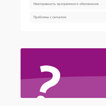
Неисправность программного обеспечения
Проблемы с сигналом
Неисправность резервуаров и систем подачи
воды
Проблемы с механикой
?
Батарея
Режим работы
Программные сбои