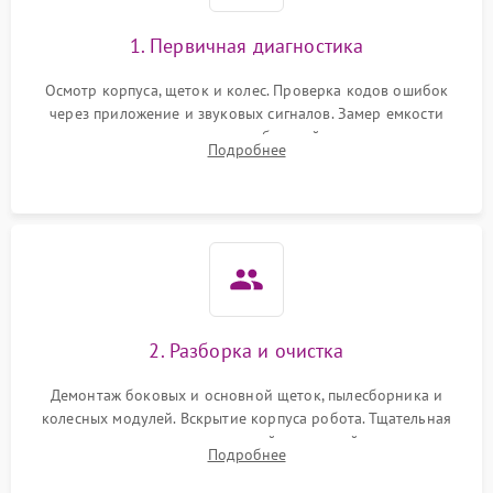
1. Первичная диагностика
Осмотр корпуса, щеток и колес. Проверка кодов ошибок
через приложение и звуковых сигналов. Замер емкости
аккумулятора и тестирование базовой станции зарядки.
Подробнее
Оценка работы лидара, бампера и датчиков падения для
локализации неисправности.
2. Разборка и очистка
Демонтаж боковых и основной щеток, пылесборника и
колесных модулей. Вскрытие корпуса робота. Тщательная
очистка внутренних полостей, шестерней и плат от
Подробнее
скопившейся пыли, волос и шерсти животных с
использованием сжатого воздуха и щеток.