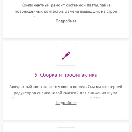
Компонентный ремонт системной платы, пайка
поврежденных контактов. Замена вышедших из строя
двигателей, изношенного аккумулятора, неисправного
Подробнее
лидара или помпы подачи воды. Восстановление шлейфов и
устранение последствий попадания влаги.
5. Сборка и профилактика
Аккуратный монтаж всех узлов в корпус. Смазка шестерней
редукторов силиконовой смазкой для снижения шума.
Установка новых расходных материалов (HEPA-фильтров,
Подробнее
микрофибры, щеток). Надежная фиксация разъемов и
проверка герметичности водяного контура.