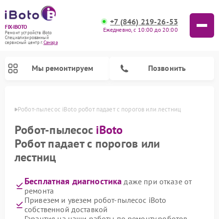
+7 (846) 219-26-53
FIX-IBOTO
Ежедневно, с 10:00 до 20:00
Ремонт устройств iBoto
Специализированный
cервисный центр г.
Самара
Мы ремонтируем
Позвонить
амаре
Робот-пылесос iBoto робот падает с порогов или лестниц
Ремонт роботов-пылесосов iBoto
Робот-пылесос
iBoto
Робот падает с порогов или
лестниц
Бесплатная диагностика
даже при отказе от
ремонта
Привезем и увезем робот-пылесос iBoto
собственной доставкой
Гарантия на наши работы по ремонту роботов-