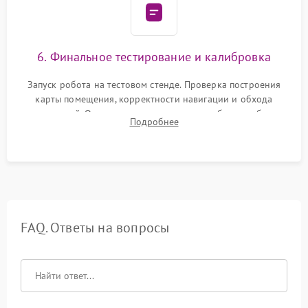
6. Финальное тестирование и калибровка
Запуск робота на тестовом стенде. Проверка построения
карты помещения, корректности навигации и обхода
препятствий. Оценка силы всасывания и работы турбины.
Подробнее
Тестирование автоматического возврата на док-станцию и
процесса зарядки.
FAQ. Ответы на вопросы