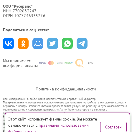
ООО "Русервис"
ИНН 7702633247
ОГРН 1077746335776
Поделиться в соц. сетях:
Мы принимаем
все формы оплаты
Политика конфиденциальности
Вся информация на сайте носит исключительно справочный характер.
Товарные знаки используются исключительно для описания устройств, в отношении которых
сервисные центры smr.fixim-iboto.ru предоставляют услуги по ремонту. Услуги оказываются в
неавторизованных сервисных центрах smr.fixim-iboto.ru, которые не связаны с
правообладателями товарных знаков или их официальными представителями.
Ремонт осуществляется для устройств, уже введенных в гражданский оборот в соответствии
Этот сайт использует файлы cookie. Вы можете
со статьей 1487 ГК РФ.
Использование товарных знаков не преследует цели индивидуализации услуг или введения
ознакомиться с
правилами использования
Согласен
потребителей в заблуждение, а служит для информирования о предоставляемых услугах по
ремонту техники указанных брендов.
файлов cookie