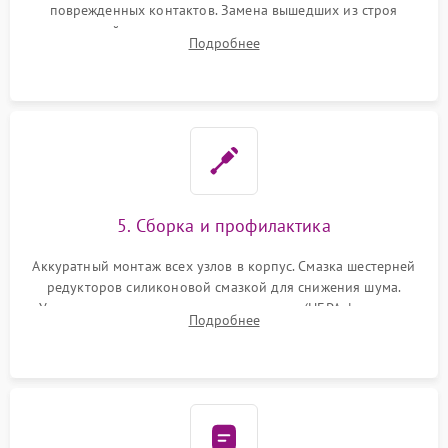
поврежденных контактов. Замена вышедших из строя
двигателей, изношенного аккумулятора, неисправного
Подробнее
лидара или помпы подачи воды. Восстановление шлейфов и
устранение последствий попадания влаги.
5. Сборка и профилактика
Аккуратный монтаж всех узлов в корпус. Смазка шестерней
редукторов силиконовой смазкой для снижения шума.
Установка новых расходных материалов (HEPA-фильтров,
Подробнее
микрофибры, щеток). Надежная фиксация разъемов и
проверка герметичности водяного контура.