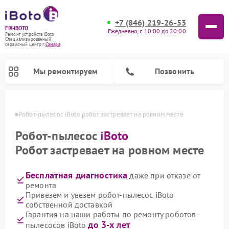
+7 (846) 219-26-53
FIX-IBOTO
Ежедневно, с 10:00 до 20:00
Ремонт устройств iBoto
Специализированный
cервисный центр г.
Самара
Мы ремонтируем
Позвонить
амаре
Робот-пылесос iBoto робот застревает на ровном месте
Ремонт роботов-пылесосов iBoto
Робот-пылесос
iBoto
Робот застревает на ровном месте
Бесплатная диагностика
даже при отказе от
ремонта
Привезем и увезем робот-пылесос iBoto
собственной доставкой
Гарантия на наши работы по ремонту роботов-
до 3-х лет
пылесосов iBoto