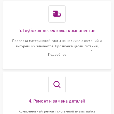
3. Глубокая дефектовка компонентов
Проверка материнской платы на наличие окислений и
выгоревших элементов. Прозвонка цепей питания,
тестирование приводных моторов колес и турбины
Подробнее
всасывания. Оценка состояния оптических и инфракрасных
датчиков, а также механизма лазерного дальномера.
4. Ремонт и замена деталей
Компонентный ремонт системной платы, пайка