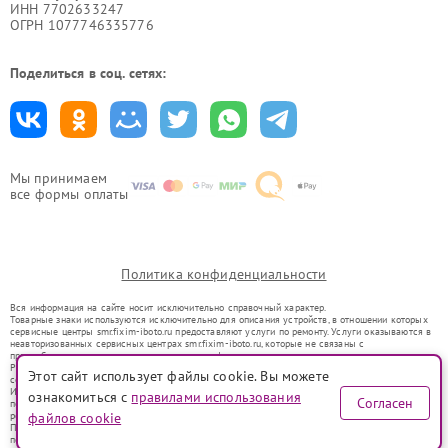
ИНН 7702633247
ОГРН 1077746335776
Поделиться в соц. сетях:
Мы принимаем
все формы оплаты
Политика конфиденциальности
Вся информация на сайте носит исключительно справочный характер.
Товарные знаки используются исключительно для описания устройств, в отношении которых
сервисные центры smr.fixim-iboto.ru предоставляют услуги по ремонту. Услуги оказываются в
неавторизованных сервисных центрах smr.fixim-iboto.ru, которые не связаны с
правообладателями товарных знаков или их официальными представителями.
Ремонт осуществляется для устройств, уже введенных в гражданский оборот в соответствии
Этот сайт использует файлы cookie. Вы можете
со статьей 1487 ГК РФ.
Использование товарных знаков не преследует цели индивидуализации услуг или введения
ознакомиться с
правилами использования
Согласен
потребителей в заблуждение, а служит для информирования о предоставляемых услугах по
ремонту техники указанных брендов.
файлов cookie
Представленная на сайте информация не является публичной офертой, определяемой
положениями Статьи 437(2) Гражданского кодекса РФ