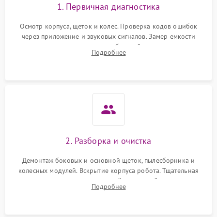
1. Первичная диагностика
Осмотр корпуса, щеток и колес. Проверка кодов ошибок
через приложение и звуковых сигналов. Замер емкости
аккумулятора и тестирование базовой станции зарядки.
Подробнее
Оценка работы лидара, бампера и датчиков падения для
локализации неисправности.
2. Разборка и очистка
Демонтаж боковых и основной щеток, пылесборника и
колесных модулей. Вскрытие корпуса робота. Тщательная
очистка внутренних полостей, шестерней и плат от
Подробнее
скопившейся пыли, волос и шерсти животных с
использованием сжатого воздуха и щеток.