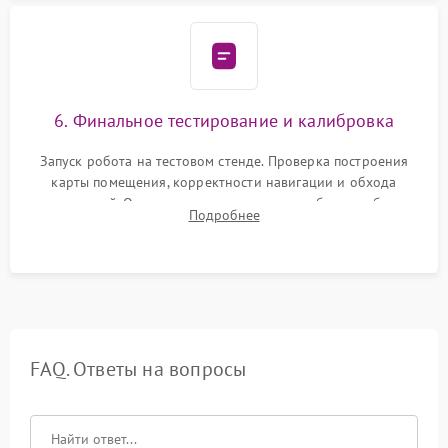
6. Финальное тестирование и калибровка
Запуск робота на тестовом стенде. Проверка построения
карты помещения, корректности навигации и обхода
препятствий. Оценка силы всасывания и работы турбины.
Подробнее
Тестирование автоматического возврата на док-станцию и
процесса зарядки.
FAQ. Ответы на вопросы