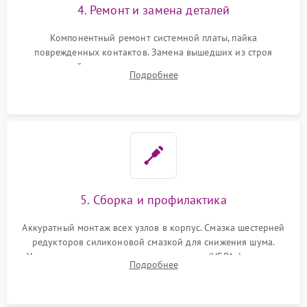
4. Ремонт и замена деталей
Компонентный ремонт системной платы, пайка
поврежденных контактов. Замена вышедших из строя
двигателей, изношенного аккумулятора, неисправного
Подробнее
лидара или помпы подачи воды. Восстановление шлейфов и
устранение последствий попадания влаги.
5. Сборка и профилактика
Аккуратный монтаж всех узлов в корпус. Смазка шестерней
редукторов силиконовой смазкой для снижения шума.
Установка новых расходных материалов (HEPA-фильтров,
Подробнее
микрофибры, щеток). Надежная фиксация разъемов и
проверка герметичности водяного контура.