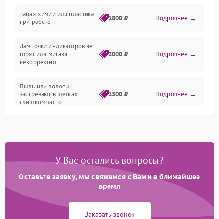
Неисправность резервуаров и систем подачи воды
Запах химии или пластика
1800 ₽
Подробнее →
при работе
Проблемы с механикой
Лампочки индикаторов не
горят или мигают
2000 ₽
Подробнее →
Батарея
некорректно
Режим работы
Пыль или волосы
застревают в щетках
1500 ₽
Подробнее →
слишком часто
Программные сбои
У Вас остались вопросы?
Оставьте заявку, мы свяжемся с Вами в ближайшее
время
Заказать звонок