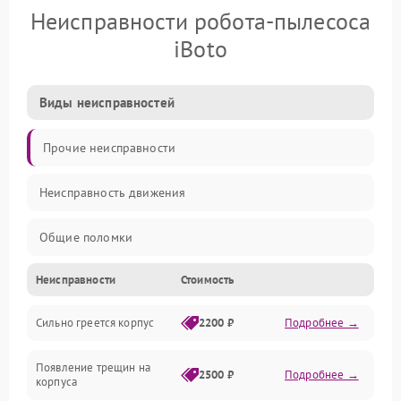
Неисправности робота-пылесоса
iBoto
Виды неисправностей
Прочие неисправности
Неисправность движения
Общие поломки
Неисправности
Стоимость
Неисправность датчиков
Сильно греется корпус
2200 ₽
Подробнее →
Неисправность программного обеспечения
Появление трещин на
Проблемы с сигналом
2500 ₽
Подробнее →
корпуса