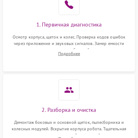
1. Первичная диагностика
Осмотр корпуса, щеток и колес. Проверка кодов ошибок
через приложение и звуковых сигналов. Замер емкости
аккумулятора и тестирование базовой станции зарядки.
Подробнее
Оценка работы лидара, бампера и датчиков падения для
локализации неисправности.
2. Разборка и очистка
Демонтаж боковых и основной щеток, пылесборника и
колесных модулей. Вскрытие корпуса робота. Тщательная
очистка внутренних полостей, шестерней и плат от