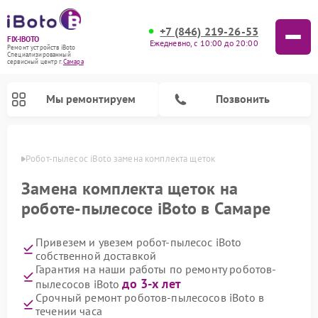
+7 (846) 219-26-53
FIX-IBOTO
Ежедневно, с 10:00 до 20:00
Ремонт устройств iBoto
Специализированный
cервисный центр г.
Самара
Мы ремонтируем
Позвонить
амаре
Робот-пылесос iBoto замена комплекта щеток
Ремонт роботов-пылесосов iBoto
Замена комплекта щеток на
роботе-пылесосе iBoto в Самаре
Привезем и увезем робот-пылесос iBoto
собственной доставкой
Гарантия на наши работы по ремонту роботов-
до 3-х лет
пылесосов iBoto
Срочный ремонт роботов-пылесосов iBoto в
течении часа