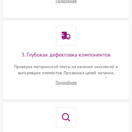
Подробнее
скопившейся пыли, волос и шерсти животных с
использованием сжатого воздуха и щеток.
3. Глубокая дефектовка компонентов
Проверка материнской платы на наличие окислений и
выгоревших элементов. Прозвонка цепей питания,
тестирование приводных моторов колес и турбины
Подробнее
всасывания. Оценка состояния оптических и инфракрасных
датчиков, а также механизма лазерного дальномера.